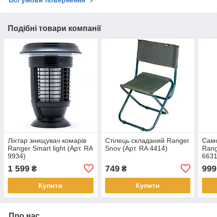
Всі умови повернення
Подібні товари компанії
Ліхтар знищувач комарів
Стілець складаний Ranger
Само
Ranger Smart light (Арт. RA
Snov (Арт. RA 4414)
Rang
9934)
6631
1 599
749
999
₴
₴
Купити
Купити
Про нас