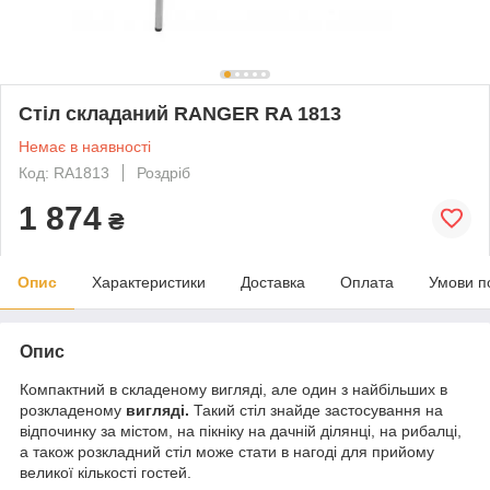
Стіл складаний RANGER RA 1813
Немає в наявності
Код: RA1813
Роздріб
1 874
₴
Опис
Характеристики
Доставка
Оплата
Умови п
Опис
Компактний в складеному вигляді, але один з найбільших в
розкладеному
вигляді.
Такий стіл знайде застосування на
відпочинку за містом, на пікніку на дачній ділянці, на рибалці,
а також розкладний стіл може стати в нагоді для прийому
великої кількості гостей.