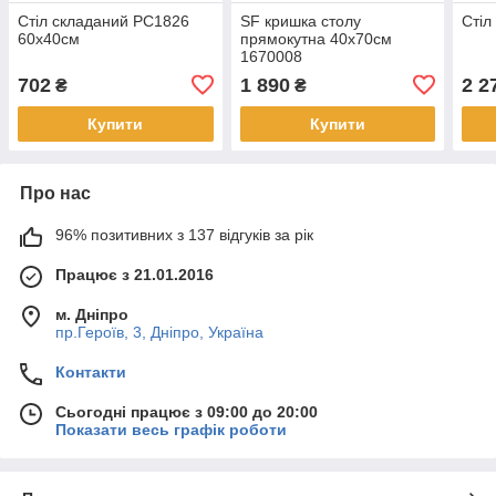
Стіл складаний PC1826
SF кришка столу
Стіл
60х40см
прямокутна 40х70см
1670008
702
1 890
2 2
₴
₴
Купити
Купити
Про нас
96% позитивних з 137 відгуків за рік
Працює з 21.01.2016
м. Дніпро
пр.Героїв, 3, Дніпро, Україна
Контакти
Сьогодні працює з 09:00 до 20:00
Показати весь графік роботи