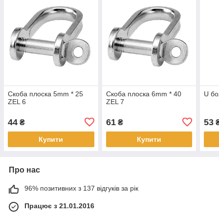
Скоба плоска 5mm * 25
Скоба плоска 6mm * 40
U бо
ZEL 6
ZEL 7
44
61
53
₴
₴
Купити
Купити
Про нас
96% позитивних з 137 відгуків за рік
Працює з 21.01.2016