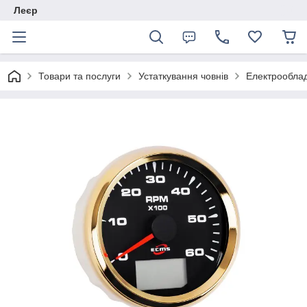
Леєр
Товари та послуги
Устаткування човнів
Електрообла