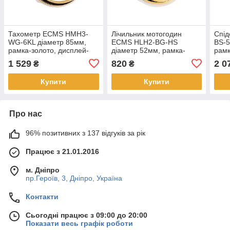
Тахометр ECMS HMH3-
Лічильник мотогодин
Спі
WG-6KL діаметр 85мм,
ECMS HLH2-BG-HS
BS-5
рамка-золото, дисплей-
діаметр 52мм, рамка-
рамк
білий
золото, дисплей-чорний
чор
1 529
820
2 0
₴
₴
Купити
Купити
Про нас
96% позитивних з 137 відгуків за рік
Працює з 21.01.2016
м. Дніпро
пр.Героїв, 3, Дніпро, Україна
Контакти
Сьогодні працює з 09:00 до 20:00
Показати весь графік роботи