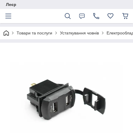
Леєр
Товари та послуги
Устаткування човнів
Електрообла