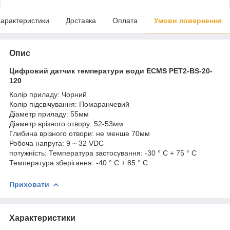
арактеристики
Доставка
Оплата
Умови повернення
Опис
Цифровий датчик температури води ECMS PET2-BS-20-
120
Колір приладу: Чорний
Колір підсвічування: Помаранчевий
Діаметр приладу: 55мм
Діаметр врізного отвору: 52-53мм
Глибина врізного отвори: не менше 70мм
Робоча напруга: 9 ~ 32 VDC
потужність: Температура застосування: -30 ° С + 75 ° С
Температура зберігання: -40 ° С + 85 ° С
Приховати
Характеристики