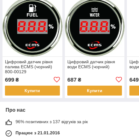
Цифровий датчик рівня
Цифровий датчик рівня
Цифр
палива ECMS (чорний)
води ECMS (чорний)
води
800-00129
699
687
649
₴
₴
Купити
Купити
Про нас
96% позитивних з 137 відгуків за рік
Працює з 21.01.2016