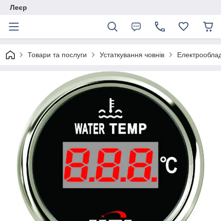
Леєр
Товари та послуги
Устаткування човнів
Електрообла