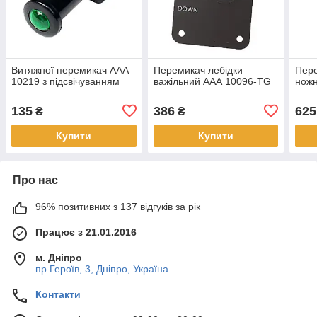
Витяжної перемикач ААА
Перемикач лебідки
Пере
10219 з підсвічуванням
важільний ААА 10096-TG
нож
135
386
625
₴
₴
Купити
Купити
Про нас
96% позитивних з 137 відгуків за рік
Працює з 21.01.2016
м. Дніпро
пр.Героїв, 3, Дніпро, Україна
Контакти