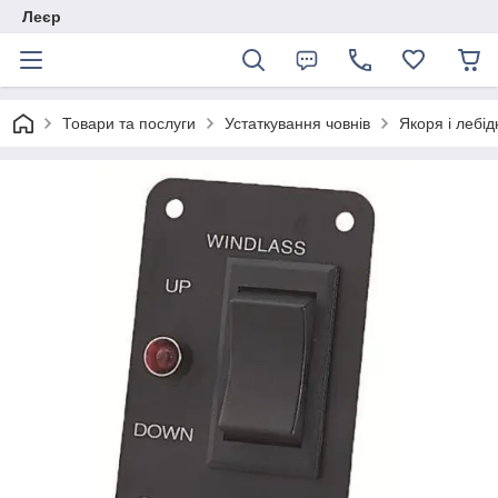
Леєр
Товари та послуги
Устаткування човнів
Якоря і лебід