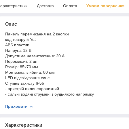
арактеристики
Доставка
Оплата
Умови повернення
Опис
Панель перемикання на 2 кнопки
код товару 5 YuJ
ABS пластик
Напруга: 12 В
Допустиме навантаження: 20 А
Перемикачі: 2 шт
Розмір: 85x70 мм
Монтажна глибина: 80 мм
LED підсвічування синє
Ступінь захисту IP66
- пристрій пиленепроникний
- сильні водяні струмені з будь-якого напрямку
Приховати
Характеристики