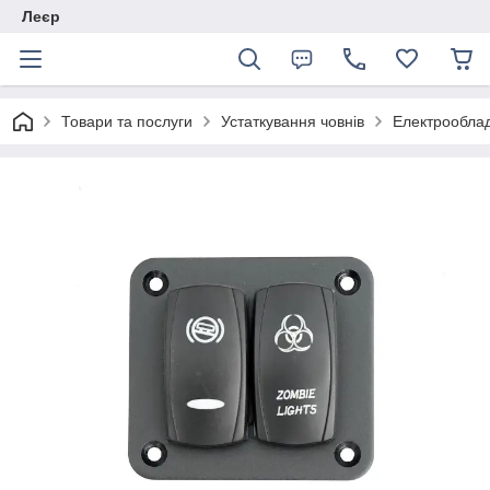
Леєр
Товари та послуги
Устаткування човнів
Електрообла