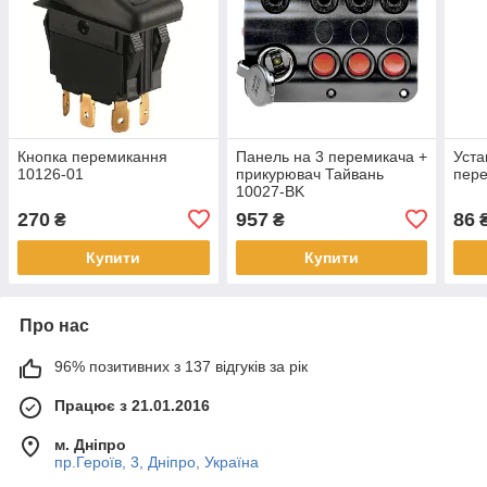
Кнопка перемикання
Панель на 3 перемикача +
Уста
10126-01
прикурювач Тайвань
пере
10027-BK
270
957
86
₴
₴
Купити
Купити
Про нас
96% позитивних з 137 відгуків за рік
Працює з 21.01.2016
м. Дніпро
пр.Героїв, 3, Дніпро, Україна