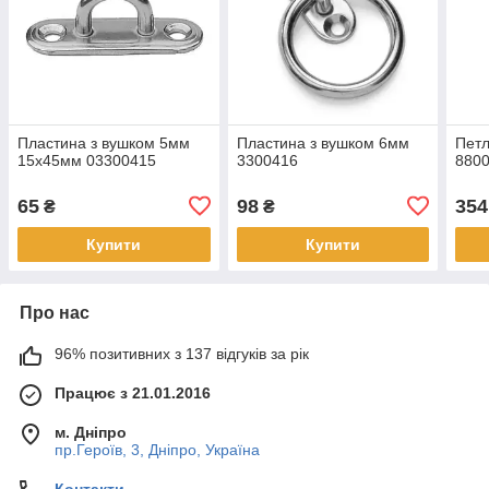
Пластина з вушком 5мм
Пластина з вушком 6мм
Петл
15х45мм 03300415
3300416
880
65
98
354
₴
₴
Купити
Купити
Про нас
96% позитивних з 137 відгуків за рік
Працює з 21.01.2016
м. Дніпро
пр.Героїв, 3, Дніпро, Україна
Контакти