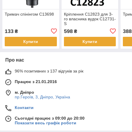
Тримач спінінгом C13698
Кріплення C12823 для 3-
Трим
го власника вудок C12731-
S
133
598
388
₴
₴
Купити
Купити
Про нас
96% позитивних з 137 відгуків за рік
Працює з 21.01.2016
м. Дніпро
пр.Героїв, 3, Дніпро, Україна
Контакти
Сьогодні працює з 09:00 до 20:00
Показати весь графік роботи