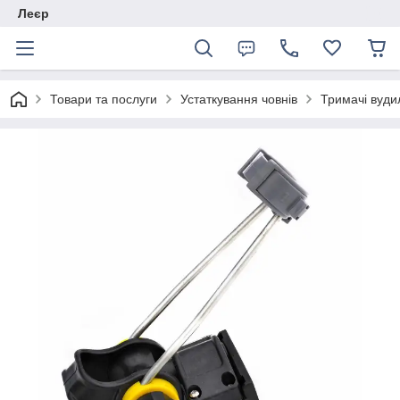
Леєр
Товари та послуги
Устаткування човнів
Тримачі вуд