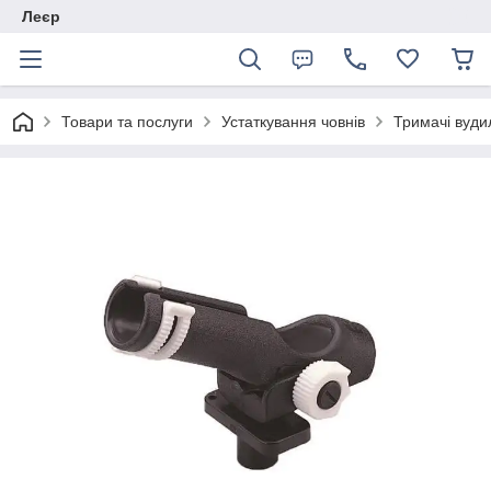
Леєр
Товари та послуги
Устаткування човнів
Тримачі вуд