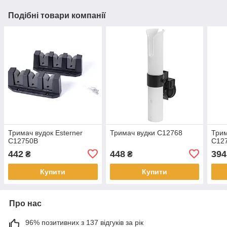
Подібні товари компанії
Тримач вудок Esterner
Тримач вудки C12768
Трим
C12750B
C12
442
448
394
₴
₴
Купити
Купити
Про нас
96% позитивних з 137 відгуків за рік