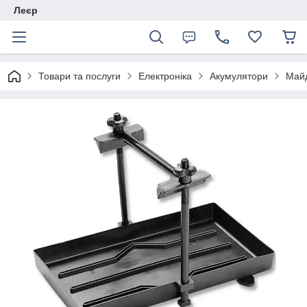
Леєр
Товари та послуги
Електроніка
Акумулятори
Майд