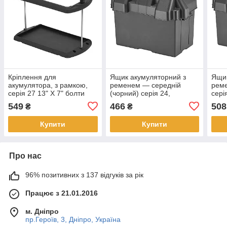
Кріплення для
Ящик акумуляторний з
Ящик
акумулятора, з рамкою,
ременем — середній
рем
серія 27 13" X 7" болти
(чорний) серія 24,
сері
нержавійка C87012
264х178х208мм (LxWxH)
327х
549
466
508
₴
₴
C11524
C11
Купити
Купити
Про нас
96% позитивних з 137 відгуків за рік
Працює з 21.01.2016
м. Дніпро
пр.Героїв, 3, Дніпро, Україна