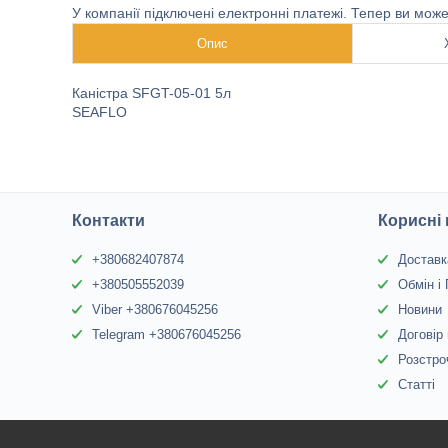
У компанії підключені електронні платежі. Тепер ви мож
Опис
Каністра SFGT-05-01 5л
SEAFLO
Контакти
Корисні
+380682407874
Доставк
+380505552039
Обмін і
Viber +380676045256
Новини
Telegram +380676045256
Договір
Розстро
Статті