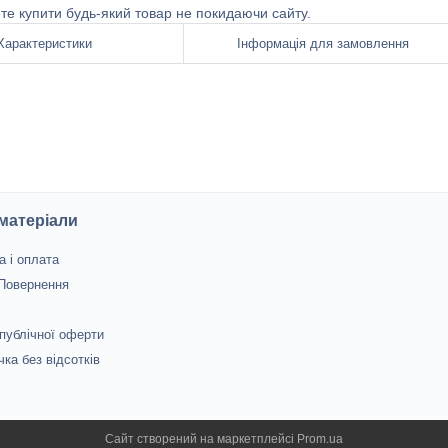
ете купити будь-який товар не покидаючи сайту.
Характеристики
Інформація для замовлення
 матеріали
а і оплата
 Повернення
 публічної оферти
чка без відсотків
Сайт створений на маркетплейсі
Prom.ua