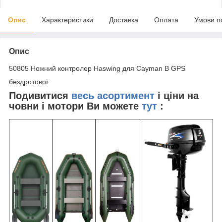
Опис
Характеристики
Доставка
Оплата
Умови п
Опис
50805 Ножний контролер Haswing для Cayman B GPS
бездротової
Подивитися
весь асортимент
і ціни на
човни і мотори Ви можете
тут
: