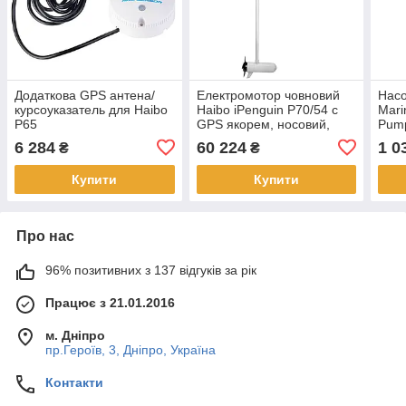
Додаткова GPS антена/
Електромотор човновий
Насо
курсоуказатель для Haibo
Haibo iPenguin P70/54 c
Mari
P65
GPS якорем, носовий,
Pum
пульт ДК
6 284
60 224
1 0
₴
₴
Купити
Купити
Про нас
96% позитивних з 137 відгуків за рік
Працює з 21.01.2016
м. Дніпро
пр.Героїв, 3, Дніпро, Україна
Контакти