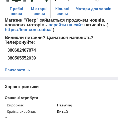
Г
ребні
М
оторні
Кільові
Мотори для човнів
човни
човни
човни
Магазин "Леєр" займається продажем човнів,
човнових моторів -
перейти на сайт
натисніть (
https://leer.com.ua/ua/
)
Виникли питання? Дізнатися наявність?
Телефонуйте:
+380682407874
+380505552039
Приховати
Характеристики
Основні атрибути
Виробник
Haswing
Країна виробник
Китай